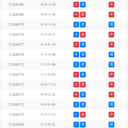
115044381
8+0+2=10
小
单
中
115044380
9+0+1=10
小
双
中
115044379
6+5+5=16
小
单
错
115044378
2+5+4=11
大
单
中
115044377
6+4+0=10
小
单
中
115044376
1+1+4=06
大
单
错
115044375
1+2+5=08
大
单
错
115044374
1+1+0=02
小
单
中
115044373
6+0+7=13
小
单
中
115044372
8+9+4=21
大
双
中
115044371
0+6+0=06
大
单
错
115044370
3+5+7=15
小
单
中
115044369
5+7+9=21
小
双
错