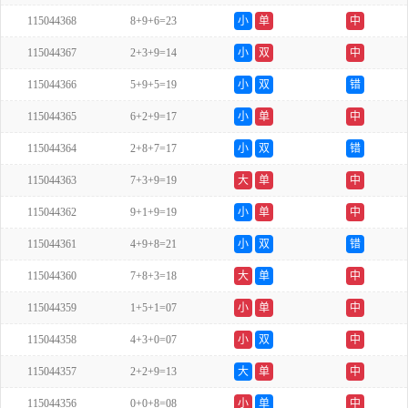
115044368
8+9+6=23
小
单
中
115044367
2+3+9=14
小
双
中
115044366
5+9+5=19
小
双
错
115044365
6+2+9=17
小
单
中
115044364
2+8+7=17
小
双
错
115044363
7+3+9=19
大
单
中
115044362
9+1+9=19
小
单
中
115044361
4+9+8=21
小
双
错
115044360
7+8+3=18
大
单
中
115044359
1+5+1=07
小
单
中
115044358
4+3+0=07
小
双
中
115044357
2+2+9=13
大
单
中
115044356
0+0+8=08
小
单
中