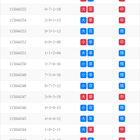
115044355
9+7+2=18
大
双
中
115044354
3+9+1=13
大
单
中
115044353
9+3+1=13
大
双
错
115044352
6+0+2=08
小
单
中
115044351
1+1+2=04
大
单
错
115044350
3+7+6=16
小
单
错
115044349
7+5+4=16
小
单
错
115044348
9+7+7=23
小
双
错
115044347
5+9+5=19
大
单
中
115044346
4+3+8=15
小
双
错
115044345
4+4+4=12
大
单
错
115044344
1+8+2=11
大
单
中