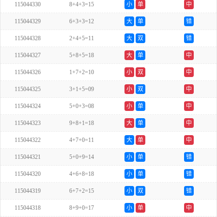
115044330
8+4+3=15
小
单
中
115044329
6+3+3=12
大
单
错
115044328
2+4+5=11
大
双
错
115044327
5+8+5=18
大
单
中
115044326
1+7+2=10
小
双
中
115044325
3+1+5=09
小
双
中
115044324
5+0+3=08
小
单
中
115044323
9+8+1=18
大
单
中
115044322
4+7+0=11
大
单
中
115044321
5+0+9=14
小
单
错
115044320
4+6+8=18
小
单
错
115044319
6+7+2=15
小
双
错
115044318
8+9+0=17
小
单
中