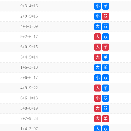
9+3+4=16
小
单
2+9+5=16
小
双
4+4+1=09
大
双
9+2+6=17
大
双
6+0+9=15
大
单
5+4+5=14
大
单
1+6+3=10
大
单
5+6+6=17
小
双
4+9+9=22
大
单
6+6+1=13
小
双
3+8+8=19
大
双
7+7+9=23
大
单
1+4+2=07
大
双