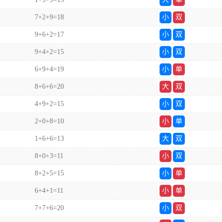
7+2+9=18
小
双
9+6+2=17
小
双
9+4+2=15
小
双
6+9+4=19
小
单
8+6+6=20
大
双
4+9+2=15
小
双
2+0+8=10
小
单
1+6+6=13
大
双
8+0+3=11
小
双
8+2+5=15
小
单
6+4+1=11
小
单
7+7+6=20
小
双