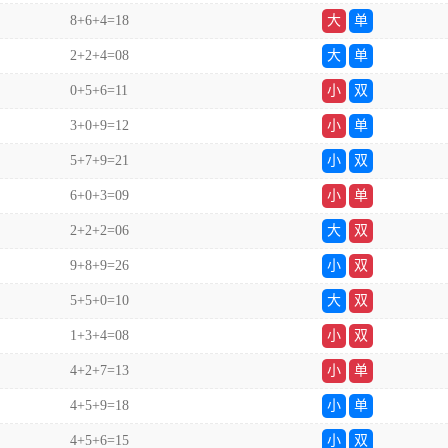
8+6+4=18
大
单
2+2+4=08
大
单
0+5+6=11
小
双
3+0+9=12
小
单
5+7+9=21
小
双
6+0+3=09
小
单
2+2+2=06
大
双
9+8+9=26
小
双
5+5+0=10
大
双
1+3+4=08
小
双
4+2+7=13
小
单
4+5+9=18
小
单
4+5+6=15
小
双