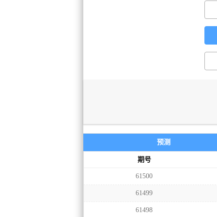
预测
期号
61500
61499
61498