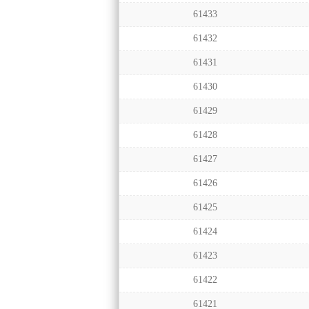
61433
61432
61431
61430
61429
61428
61427
61426
61425
61424
61423
61422
61421