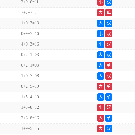
2+9+0=11
小
双
7+7+7=21
大
单
1+9+3=13
大
双
0+9+7=16
小
双
4+9+3=16
小
双
0+2+1=03
大
双
0+2+1=03
大
单
1+0+7=08
大
双
8+2+9=19
大
单
1+5+4=10
大
单
1+3+8=12
小
双
2+6+8=16
大
单
1+9+5=15
大
双