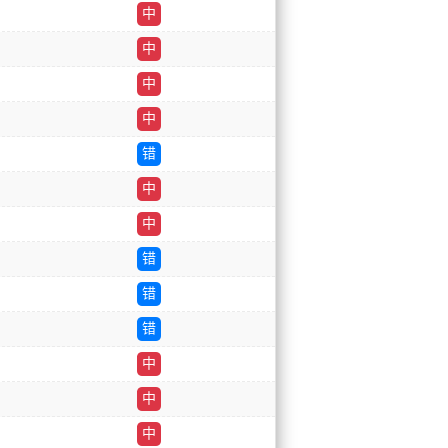
中
中
中
中
错
中
中
错
错
错
中
中
中