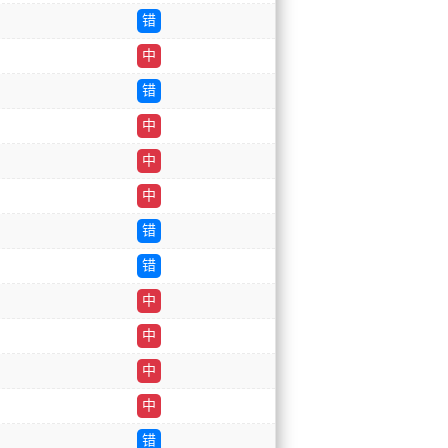
错
中
错
中
中
中
错
错
中
中
中
中
错