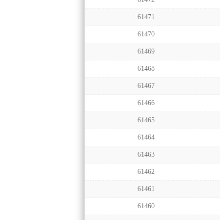
61471
61470
61469
61468
61467
61466
61465
61464
61463
61462
61461
61460