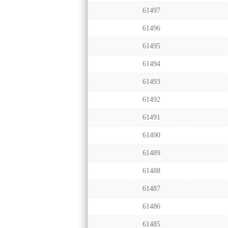
61497
61496
61495
61494
61493
61492
61491
61490
61489
61488
61487
61486
61485