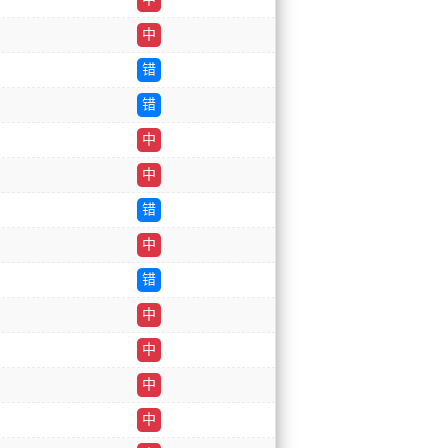
中
错
错
中
中
错
中
错
中
中
中
中