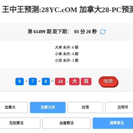
第
61499
期 距下期：
03
分
20
秒
大单
未开:
6
期
小单
未开:
4
期
小双
未开:
3
期
9
+
7
+
8
=
24
-
大
双
咪牌
加拿大
加拿大西
台湾
比特币
先知算法
血屠算法
凋零算法