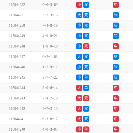
115044252
0+6+3=09
小
双
中
115044251
3+7+3=13
大
双
错
115044250
7+4+8=19
小
双
错
115044249
4+9+8=21
小
双
错
115044248
1+8+9=18
小
双
中
115044247
0+2+1=03
大
双
错
115044246
1+7+9=17
小
双
错
115044245
8+7+7=22
小
单
错
115044244
8+0+6=14
大
单
中
115044243
7+4+7=18
大
双
中
115044242
5+7+3=15
大
双
中
115044241
6+3+8=17
大
双
中
115044240
4+0+3=07
小
单
中