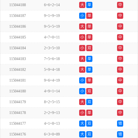
115044188
6+6+2=14
大
单
中
115044187
9+1+9=19
小
单
中
115044186
9+5+5=19
大
单
中
115044185
4+7+0=11
小
单
中
115044184
2+3+5=10
小
双
中
115044183
7+5+6=18
大
单
中
115044182
5+9+4=18
大
单
中
115044181
9+6+4=19
小
单
中
115044180
4+9+1=14
小
双
中
115044179
8+2+5=15
大
双
中
115044178
2+2+9=13
小
单
中
115044177
4+1+8=13
大
双
错
115044176
6+3+0=09
大
双
错