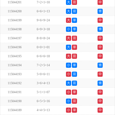
115044201
7+2+1=10
大
双
中
115044200
6+6+1=13
大
双
错
115044199
9+6+9=24
大
单
中
115044198
6+9+3=18
小
单
错
115044197
8+8+8=24
大
双
中
115044196
0+0+1=01
大
单
中
115044195
6+6+6=18
大
双
中
115044194
7+2+5=14
小
单
错
115044193
5+0+6=11
小
双
中
115044192
3+6+4=13
大
双
错
115044191
5+1+1=07
小
单
中
115044190
6+5+5=16
小
双
中
115044189
4+4+5=13
小
单
中