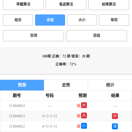
旱魃算法
鬼迹算法
劫难算法
组合
杀组
大小
单双
双项
双组
100期 正确：72 期 错误：28 期
正确率：72%
预测
走势
统计
期号
号码
预测
结果
大
115044814
---
殺
---
双
大
115044813
4+3+5=12
殺
中
双
小
115044812
4+5+2=11
殺
错
单