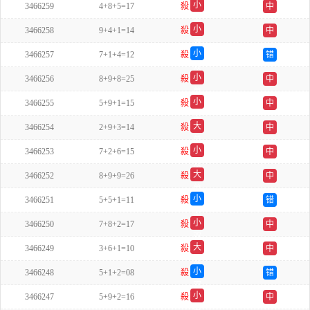
小
3466259
4+8+5=17
殺
中
单
小
3466258
9+4+1=14
殺
中
双
小
3466257
7+1+4=12
殺
错
双
小
3466256
8+9+8=25
殺
中
单
小
3466255
5+9+1=15
殺
中
单
大
3466254
2+9+3=14
殺
中
单
小
3466253
7+2+6=15
殺
中
双
大
3466252
8+9+9=26
殺
中
单
小
3466251
5+5+1=11
殺
错
单
小
3466250
7+8+2=17
殺
中
双
大
3466249
3+6+1=10
殺
中
双
小
3466248
5+1+2=08
殺
错
双
小
3466247
5+9+2=16
殺
中
单