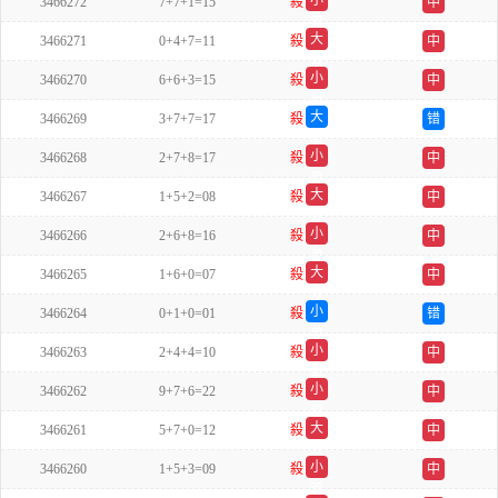
小
3466272
7+7+1=15
殺
中
双
大
3466271
0+4+7=11
殺
中
双
小
3466270
6+6+3=15
殺
中
单
大
3466269
3+7+7=17
殺
错
单
小
3466268
2+7+8=17
殺
中
单
大
3466267
1+5+2=08
殺
中
双
小
3466266
2+6+8=16
殺
中
单
大
3466265
1+6+0=07
殺
中
双
小
3466264
0+1+0=01
殺
错
单
小
3466263
2+4+4=10
殺
中
单
小
3466262
9+7+6=22
殺
中
双
大
3466261
5+7+0=12
殺
中
双
小
3466260
1+5+3=09
殺
中
双