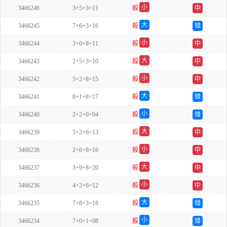
小
3466246
3+5+3=11
殺
中
双
大
3466245
7+6+3=16
殺
错
双
小
3466244
3+0+8=11
殺
中
双
大
3466243
2+5+3=10
殺
中
单
小
3466242
5+2+8=15
殺
中
单
大
3466241
8+1+8=17
殺
错
单
小
3466240
2+2+0=04
殺
错
双
大
3466239
5+2+6=13
殺
中
单
小
3466238
2+6+8=16
殺
中
单
大
3466237
3+9+8=20
殺
中
单
小
3466236
4+2+6=12
殺
中
单
大
3466235
7+8+3=18
殺
错
双
小
3466234
7+0+1=08
殺
错