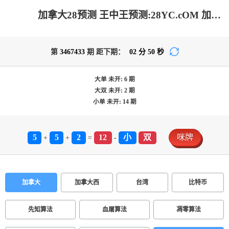
加拿大28预测 王中王预测:28YC.cOM 加拿大28-PC预测|加拿大pc在线|PC刮奖|加拿大28在线预测网_专注研究_加拿大PC组合_官方!
第
3467433
期 距下期：
02
分
50
秒
大单
未开:
6
期
大双
未开:
2
期
小单
未开:
14
期
5
5
2
12
小
双
咪牌
+
+
=
-
加拿大
加拿大西
台湾
比特币
先知算法
血屠算法
凋零算法