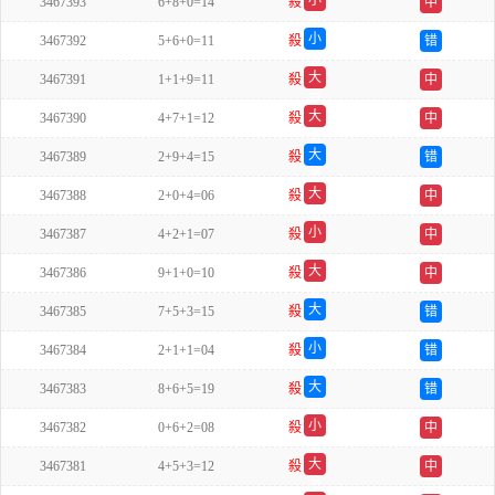
小
3467393
6+8+0=14
殺
中
单
小
3467392
5+6+0=11
殺
错
单
大
3467391
1+1+9=11
殺
中
双
大
3467390
4+7+1=12
殺
中
单
大
3467389
2+9+4=15
殺
错
单
大
3467388
2+0+4=06
殺
中
单
小
3467387
4+2+1=07
殺
中
双
大
3467386
9+1+0=10
殺
中
双
大
3467385
7+5+3=15
殺
错
单
小
3467384
2+1+1=04
殺
错
双
大
3467383
8+6+5=19
殺
错
单
小
3467382
0+6+2=08
殺
中
单
大
3467381
4+5+3=12
殺
中
单