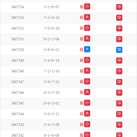
双
小
3467354
5+2+0=07
殺
中
双
大
3467353
7+3+0=10
殺
中
单
小
3467352
7+6+6=19
殺
中
双
大
3467351
0+2+2=04
殺
中
单
大
3467350
5+8+8=21
殺
错
单
小
3467349
2+4+8=14
殺
中
单
大
3467348
7+2+1=10
殺
中
单
小
3467347
5+9+7=21
殺
中
双
大
3467346
0+3+7=10
殺
中
单
小
3467345
0+0+2=02
殺
中
单
大
3467344
2+6+3=11
殺
中
单
小
3467343
2+4+3=09
殺
中
双
小
3467342
4+1+4=09
殺
中