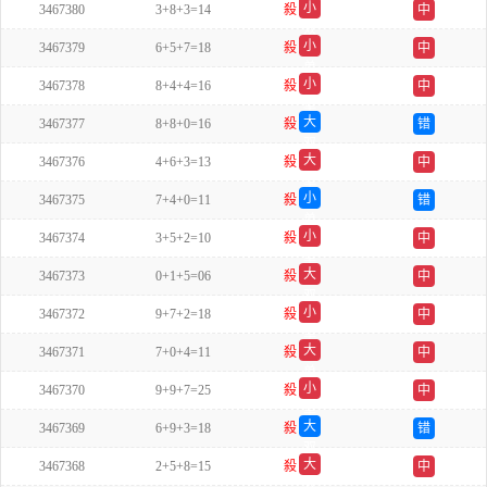
小
3467380
3+8+3=14
殺
中
双
小
3467379
6+5+7=18
殺
中
单
小
3467378
8+4+4=16
殺
中
单
大
3467377
8+8+0=16
殺
错
双
大
3467376
4+6+3=13
殺
中
单
小
3467375
7+4+0=11
殺
错
单
小
3467374
3+5+2=10
殺
中
单
大
3467373
0+1+5=06
殺
中
双
小
3467372
9+7+2=18
殺
中
单
大
3467371
7+0+4=11
殺
中
单
小
3467370
9+9+7=25
殺
中
单
大
3467369
6+9+3=18
殺
错
双
大
3467368
2+5+8=15
殺
中
双