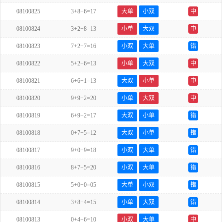
08100825
3+8+6=17
大单
小双
中
08100824
3+2+8=13
小单
大双
中
08100823
7+2+7=16
小双
大单
错
08100822
5+2+6=13
小单
大双
中
08100821
6+6+1=13
大双
小单
中
08100820
9+9+2=20
小单
大双
中
08100819
6+9+2=17
大双
小单
错
08100818
0+7+5=12
大双
小单
错
08100817
9+0+9=18
小双
大单
错
08100816
8+7+5=20
小双
大单
错
08100815
5+0+0=05
大单
小双
错
08100814
3+8+4=15
小单
大双
错
08100813
0+4+6=10
小双
大单
中