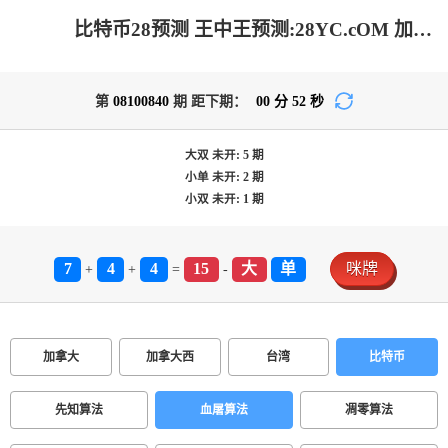
比特币28预测 王中王预测:28YC.cOM 加拿大28-PC预测|加拿大pc在线|PC刮奖|加拿大28在线预测网_专注研究_加拿大PC组合_官方!
第
08100840
期 距下期：
00
分
52
秒
大双
未开:
5
期
小单
未开:
2
期
小双
未开:
1
期
7
4
4
15
大
单
咪牌
+
+
=
-
加拿大
加拿大西
台湾
比特币
先知算法
血屠算法
凋零算法