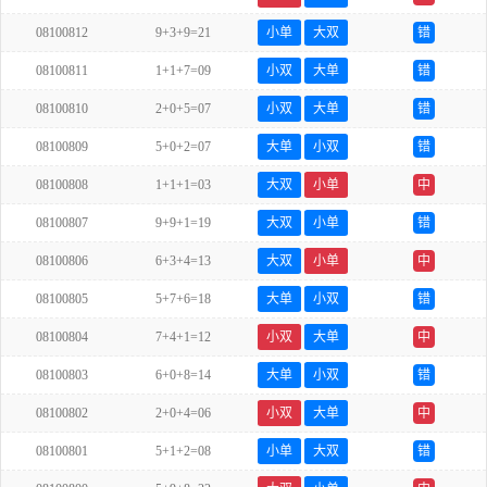
08100812
9+3+9=21
小单
大双
错
08100811
1+1+7=09
小双
大单
错
08100810
2+0+5=07
小双
大单
错
08100809
5+0+2=07
大单
小双
错
08100808
1+1+1=03
大双
小单
中
08100807
9+9+1=19
大双
小单
错
08100806
6+3+4=13
大双
小单
中
08100805
5+7+6=18
大单
小双
错
08100804
7+4+1=12
小双
大单
中
08100803
6+0+8=14
大单
小双
错
08100802
2+0+4=06
小双
大单
中
08100801
5+1+2=08
小单
大双
错