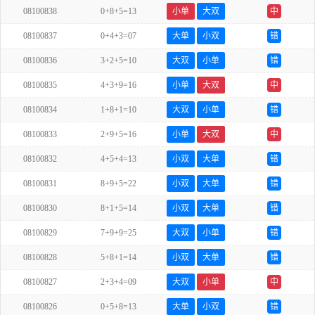
08100838
0+8+5=13
小单
大双
中
08100837
0+4+3=07
大单
小双
错
08100836
3+2+5=10
大双
小单
错
08100835
4+3+9=16
小单
大双
中
08100834
1+8+1=10
大双
小单
错
08100833
2+9+5=16
小单
大双
中
08100832
4+5+4=13
小双
大单
错
08100831
8+9+5=22
小双
大单
错
08100830
8+1+5=14
小双
大单
错
08100829
7+9+9=25
大双
小单
错
08100828
5+8+1=14
小双
大单
错
08100827
2+3+4=09
大双
小单
中
08100826
0+5+8=13
大单
小双
错