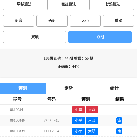
旱魃算法
鬼迹算法
劫难算法
组合
杀组
大小
单双
双项
双组
100期 正确：44 期 错误：56 期
正确率：44%
预测
走势
统计
期号
号码
预测
结果
08100841
---
小单
大双
---
08100840
7+4+4=15
小单
大双
错
08100839
1+1+2=04
小单
大双
错