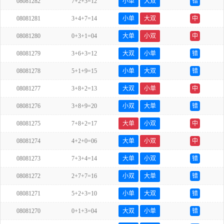
08081282
7+2+3=12
小单
大双
错
08081281
3+4+7=14
小单
大双
中
08081280
0+3+1=04
大单
小双
中
08081279
3+6+3=12
大双
小单
错
08081278
5+1+9=15
小单
大双
错
08081277
3+8+2=13
大双
小单
中
08081276
3+8+9=20
小双
大单
错
08081275
7+8+2=17
大单
小双
中
08081274
4+2+0=06
大单
小双
中
08081273
7+3+4=14
大单
小双
错
08081272
2+7+7=16
小双
大单
错
08081271
5+2+3=10
小单
大双
错
08081270
0+1+3=04
大双
小单
错