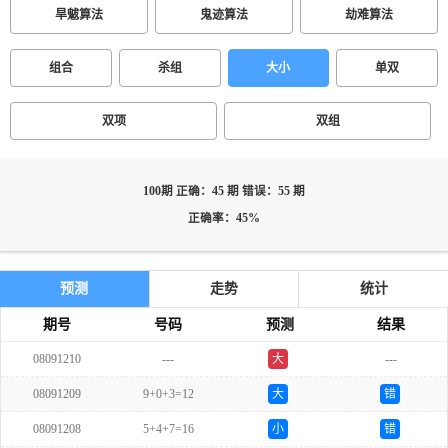
旱魃算法
鬼迹算法
劫难算法
组合
杀组
大小
单双
双项
双组
100期 正确：45 期 错误：55 期
正确率：45%
预测
走势
统计
期号
号码
预测
结果
08091210
---
大
---
双
08091209
9+0+3=12
大
错
08091208
5+4+7=16
小
错