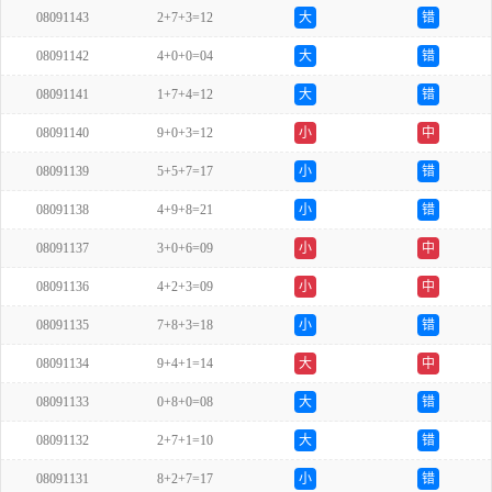
08091143
2+7+3=12
大
错
08091142
4+0+0=04
大
错
08091141
1+7+4=12
大
错
08091140
9+0+3=12
小
中
08091139
5+5+7=17
小
错
08091138
4+9+8=21
小
错
08091137
3+0+6=09
小
中
08091136
4+2+3=09
小
中
08091135
7+8+3=18
小
错
08091134
9+4+1=14
大
中
08091133
0+8+0=08
大
错
08091132
2+7+1=10
大
错
08091131
8+2+7=17
小
错