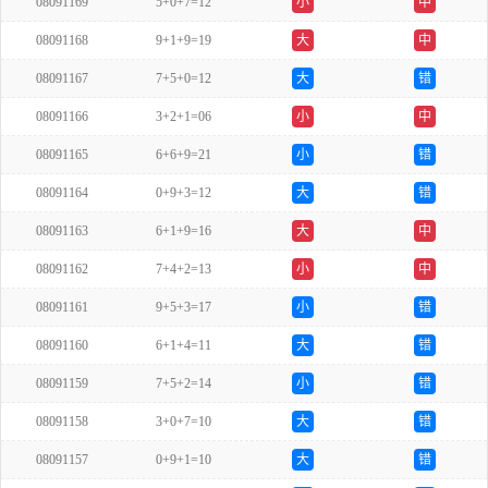
08091169
5+0+7=12
小
中
08091168
9+1+9=19
大
中
08091167
7+5+0=12
大
错
08091166
3+2+1=06
小
中
08091165
6+6+9=21
小
错
08091164
0+9+3=12
大
错
08091163
6+1+9=16
大
中
08091162
7+4+2=13
小
中
08091161
9+5+3=17
小
错
08091160
6+1+4=11
大
错
08091159
7+5+2=14
小
错
08091158
3+0+7=10
大
错
08091157
0+9+1=10
大
错