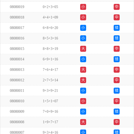
08080019
0+2+3=05
小
中
08080018
4+4+1=09
小
中
08080017
6+8+6=20
小
错
08080016
8+5+3=16
小
错
08080015
8+8+3=19
大
中
08080014
6+9+1=16
小
错
08080013
7+6+4=17
大
中
08080012
2+7+5=14
大
中
08080011
9+3+9=21
小
错
08080010
1+5+1=07
小
中
08080009
7+0+9=16
小
错
08080008
1+9+7=17
大
中
08080007
9+3+4=16
小
错