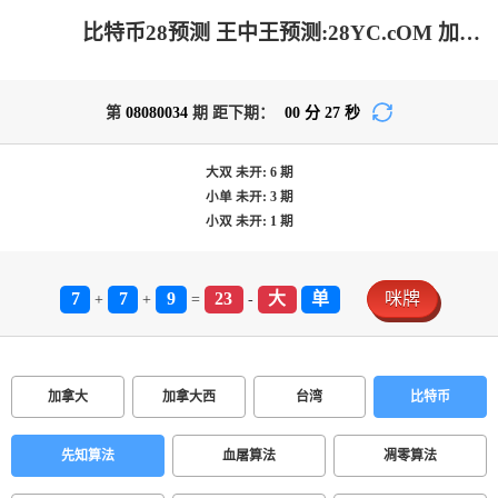
比特币28预测 王中王预测:28YC.cOM 加拿大28-PC预测|加拿大pc在线|PC刮奖|加拿大28在线预测网_专注研究_加拿大PC组合_官方!
第
08080034
期 距下期：
00
分
27
秒
大双
未开:
6
期
小单
未开:
3
期
小双
未开:
1
期
7
7
9
23
大
单
咪牌
+
+
=
-
加拿大
加拿大西
台湾
比特币
先知算法
血屠算法
凋零算法