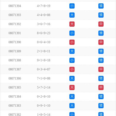
08071394
4+7+8=19
小
错
08071393
4+4+0=08
大
错
08071392
3+6+7=16
大
中
08071391
8+6+9=23
小
错
08071390
0+6+4=10
小
中
08071389
2+1+8=11
大
错
08071388
9+1+8=18
小
错
08071387
0+3+4=07
小
中
08071386
7+1+0=08
大
错
08071385
5+7+2=14
大
中
08071384
0+2+8=10
大
错
08071383
0+9+1=10
大
错
08071382
1+8+5=14
小
错