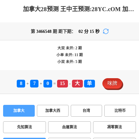
加拿大28预测 王中王预测:28YC.cOM 加拿大28-PC预测|加拿大pc在线|PC刮奖|加拿大28在线预测网_专注研究_加拿大PC组合_官方!
第
3466548
期 距下期：
02
分
15
秒
大双
未开:
2
期
小单
未开:
11
期
小双
未开:
5
期
8
7
0
15
大
单
咪牌
+
+
=
-
加拿大
加拿大西
台湾
比特币
先知算法
血屠算法
凋零算法