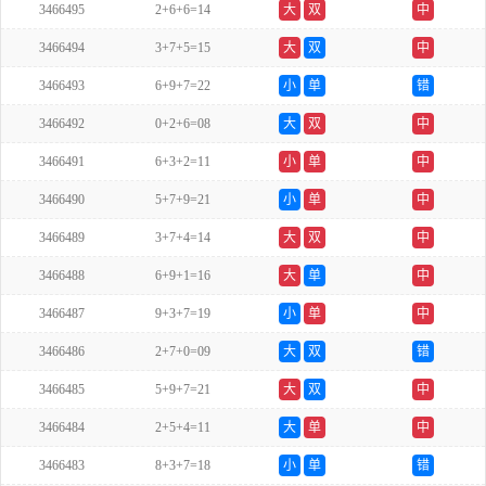
3466495
2+6+6=14
大
双
中
3466494
3+7+5=15
大
双
中
3466493
6+9+7=22
小
单
错
3466492
0+2+6=08
大
双
中
3466491
6+3+2=11
小
单
中
3466490
5+7+9=21
小
单
中
3466489
3+7+4=14
大
双
中
3466488
6+9+1=16
大
单
中
3466487
9+3+7=19
小
单
中
3466486
2+7+0=09
大
双
错
3466485
5+9+7=21
大
双
中
3466484
2+5+4=11
大
单
中
3466483
8+3+7=18
小
单
错