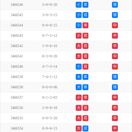
3466546
3+8+9=20
小
单
错
3466545
3+9+3=15
小
双
错
3466544
9+8+8=25
小
单
中
3466543
0+7+5=12
小
双
中
3466542
1+9+6=16
大
双
中
3466541
8+3+9=20
大
双
中
3466540
4+7+3=14
小
双
中
3466539
7+4+1=12
大
单
错
3466538
0+6+0=06
大
单
错
3466537
0+1+2=03
小
单
中
3466536
2+8+8=18
大
双
中
3466535
6+9+5=20
大
双
中
3466534
0+9+6=15
大
双
中