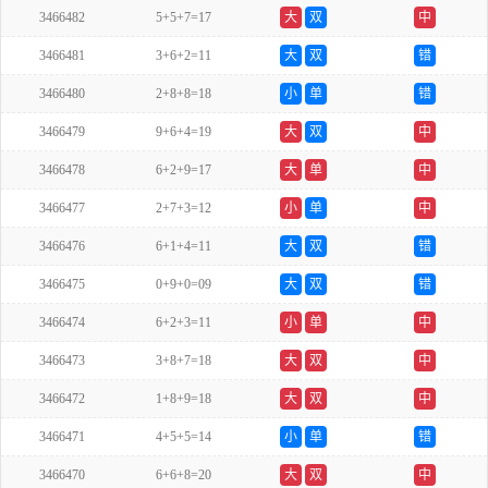
3466482
5+5+7=17
大
双
中
3466481
3+6+2=11
大
双
错
3466480
2+8+8=18
小
单
错
3466479
9+6+4=19
大
双
中
3466478
6+2+9=17
大
单
中
3466477
2+7+3=12
小
单
中
3466476
6+1+4=11
大
双
错
3466475
0+9+0=09
大
双
错
3466474
6+2+3=11
小
单
中
3466473
3+8+7=18
大
双
中
3466472
1+8+9=18
大
双
中
3466471
4+5+5=14
小
单
错
3466470
6+6+8=20
大
双
中