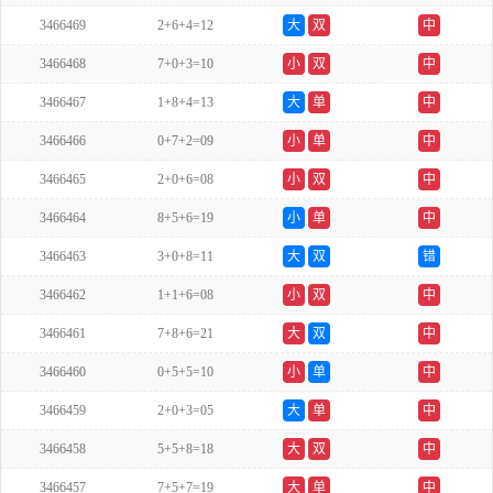
3466469
2+6+4=12
大
双
中
3466468
7+0+3=10
小
双
中
3466467
1+8+4=13
大
单
中
3466466
0+7+2=09
小
单
中
3466465
2+0+6=08
小
双
中
3466464
8+5+6=19
小
单
中
3466463
3+0+8=11
大
双
错
3466462
1+1+6=08
小
双
中
3466461
7+8+6=21
大
双
中
3466460
0+5+5=10
小
单
中
3466459
2+0+3=05
大
单
中
3466458
5+5+8=18
大
双
中
3466457
7+5+7=19
大
单
中