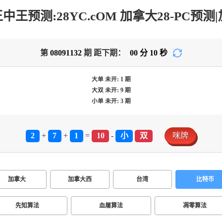
第
08091132
期 距下期：
00
分
10
秒
大单
未开:
1
期
大双
未开:
9
期
小单
未开:
3
期
2
+
7
+
1
=
10
-
小
双
咪牌
加拿大
加拿大西
台湾
比特币
先知算法
血屠算法
凋零算法