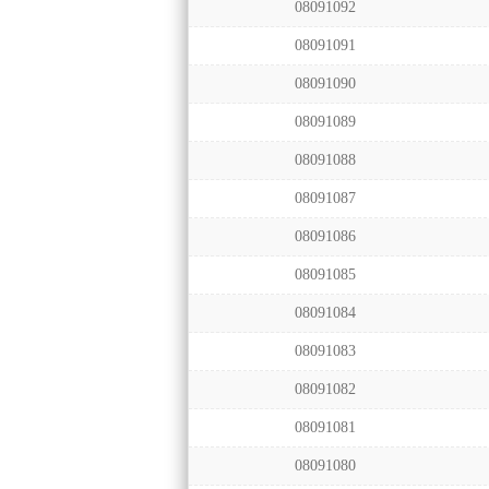
08091092
08091091
08091090
08091089
08091088
08091087
08091086
08091085
08091084
08091083
08091082
08091081
08091080