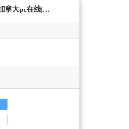
比特币28预测 王中王预测:28YC.cOM 加拿大28-PC预测|加拿大pc在线|PC刮奖|加拿大28在线预测网_专注研究_加拿大PC组合_官方!