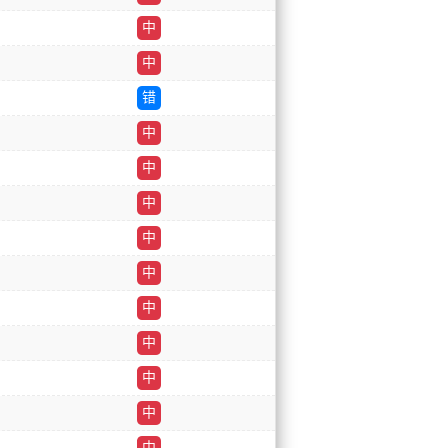
中
中
错
中
中
中
中
中
中
中
中
中
中