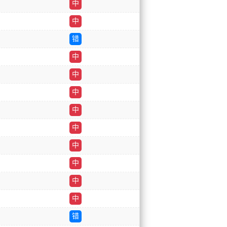
中
中
错
中
中
中
中
中
中
中
中
中
错