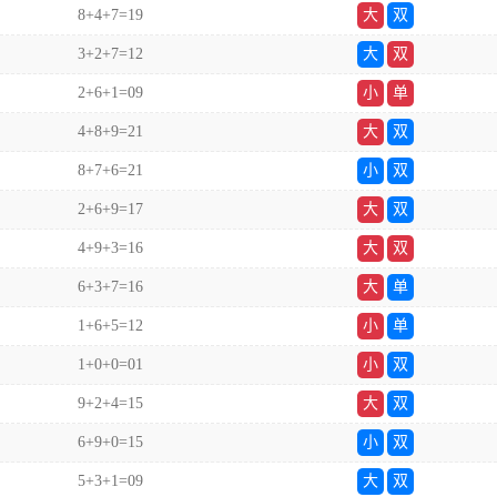
8+4+7=19
大
双
3+2+7=12
大
双
2+6+1=09
小
单
4+8+9=21
大
双
8+7+6=21
小
双
2+6+9=17
大
双
4+9+3=16
大
双
6+3+7=16
大
单
1+6+5=12
小
单
1+0+0=01
小
双
9+2+4=15
大
双
6+9+0=15
小
双
5+3+1=09
大
双