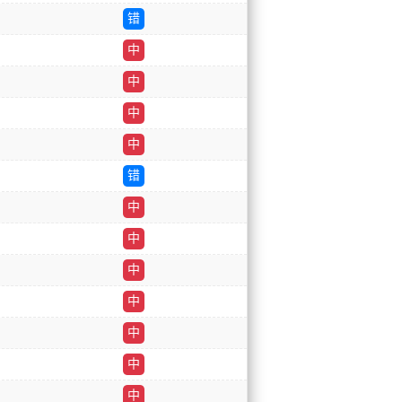
错
中
中
中
中
错
中
中
中
中
中
中
中