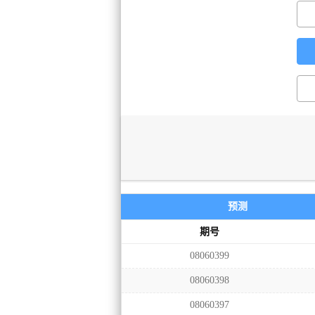
预测
期号
08060399
08060398
08060397