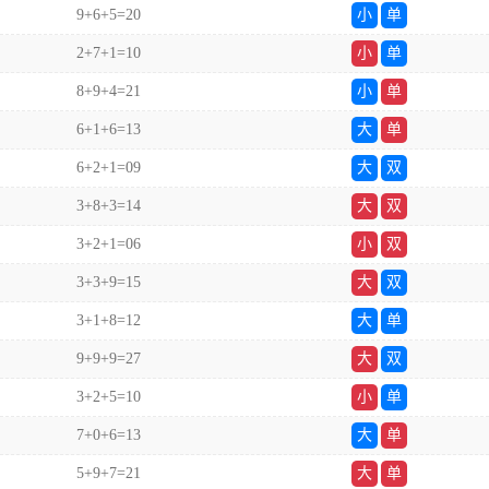
9+6+5=20
小
单
2+7+1=10
小
单
8+9+4=21
小
单
6+1+6=13
大
单
6+2+1=09
大
双
3+8+3=14
大
双
3+2+1=06
小
双
3+3+9=15
大
双
3+1+8=12
大
单
9+9+9=27
大
双
3+2+5=10
小
单
7+0+6=13
大
单
5+9+7=21
大
单