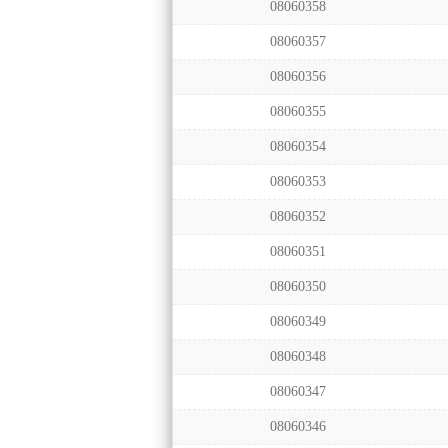
08060358
08060357
08060356
08060355
08060354
08060353
08060352
08060351
08060350
08060349
08060348
08060347
08060346