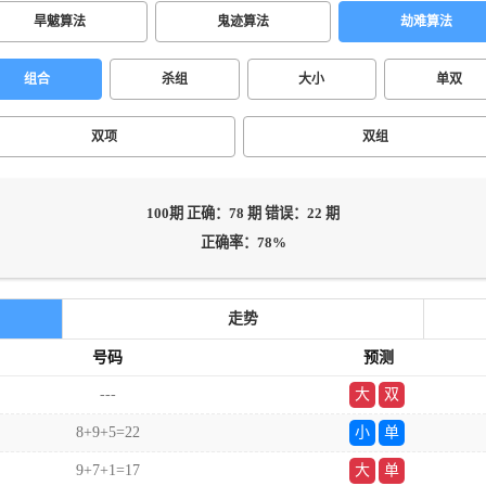
旱魃算法
鬼迹算法
劫难算法
组合
杀组
大小
单双
双项
双组
100期 正确：78 期 错误：22 期
正确率：78%
走势
号码
预测
---
大
双
8+9+5=22
小
单
9+7+1=17
大
单