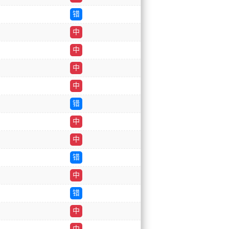
错
中
中
中
中
错
中
中
错
中
错
中
中