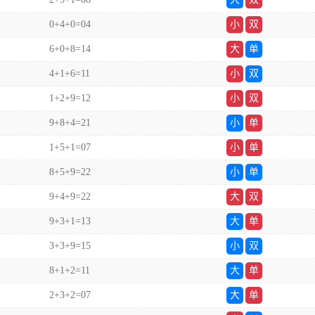
0+4+0=04
小
双
6+0+8=14
大
单
4+1+6=11
小
双
1+2+9=12
小
双
9+8+4=21
小
单
1+5+1=07
小
单
8+5+9=22
小
单
9+4+9=22
大
双
9+3+1=13
大
单
3+3+9=15
小
双
8+1+2=11
大
单
2+3+2=07
大
单