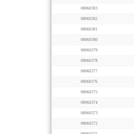
08060383
08060382
08060381
08060380
08060379
08060378
08060377
08060376
08060375
08060374
08060373
08060372
08060371