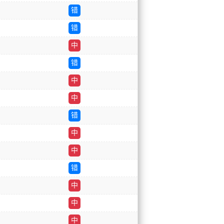
错
错
中
错
中
中
错
中
中
错
中
中
中