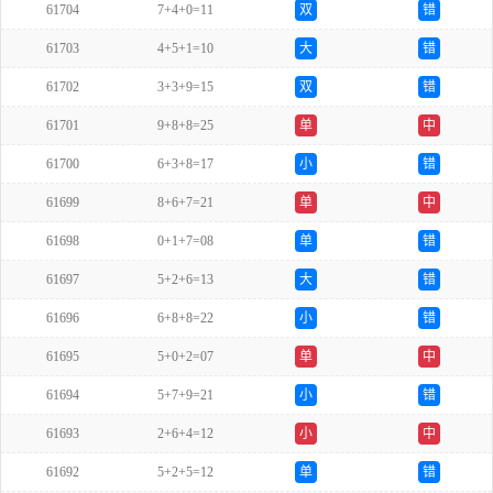
61704
7+4+0=11
双
错
61703
4+5+1=10
大
错
61702
3+3+9=15
双
错
61701
9+8+8=25
单
中
61700
6+3+8=17
小
错
61699
8+6+7=21
单
中
61698
0+1+7=08
单
错
61697
5+2+6=13
大
错
61696
6+8+8=22
小
错
61695
5+0+2=07
单
中
61694
5+7+9=21
小
错
61693
2+6+4=12
小
中
61692
5+2+5=12
单
错