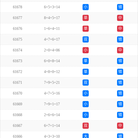
61678
6+5+3=14
小
错
61677
8+4+5=17
单
中
61676
1+6+4=11
单
中
61675
4+7+6=17
双
错
61674
2+0+4=06
小
中
61673
6+0+8=14
单
错
61672
4+8+0=12
单
错
61671
7+9+5=21
双
错
61670
4+7+5=16
小
错
61669
7+9+1=17
小
错
61668
2+6+6=14
小
错
61667
6+7+1=14
双
中
61666
4+3+3=10
大
错