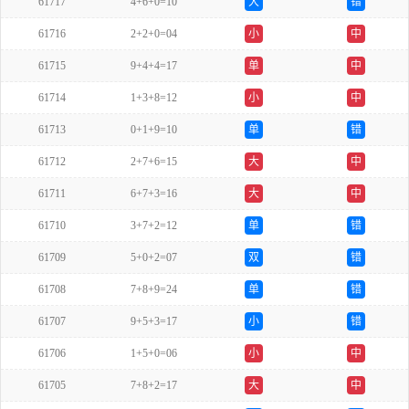
61717
4+6+0=10
大
错
61716
2+2+0=04
小
中
61715
9+4+4=17
单
中
61714
1+3+8=12
小
中
61713
0+1+9=10
单
错
61712
2+7+6=15
大
中
61711
6+7+3=16
大
中
61710
3+7+2=12
单
错
61709
5+0+2=07
双
错
61708
7+8+9=24
单
错
61707
9+5+3=17
小
错
61706
1+5+0=06
小
中
61705
7+8+2=17
大
中