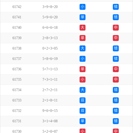
61742
3+9+8=20
小
错
61741
5+9+6=20
单
错
61740
6+6+6=18
大
中
61739
2+8+3=13
单
中
61738
0+2+3=05
大
错
61737
5+8+6=19
小
错
61736
5+7+1=13
单
中
61735
7+3+1=11
小
中
61734
2+7+2=11
大
错
61733
2+1+8=11
双
错
61732
9+6+0=15
双
错
61731
3+1+4=08
单
错
61730
5+2+0=07
小
中