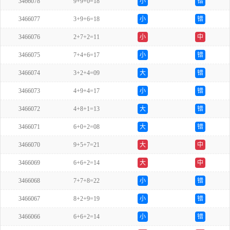
3466078
9+9+0=18
小
错
3466077
3+9+6=18
小
错
3466076
2+7+2=11
小
中
3466075
7+4+6=17
小
错
3466074
3+2+4=09
大
错
3466073
4+9+4=17
小
错
3466072
4+8+1=13
大
错
3466071
6+0+2=08
大
错
3466070
9+5+7=21
大
中
3466069
6+6+2=14
大
中
3466068
7+7+8=22
小
错
3466067
8+2+9=19
小
错
3466066
6+6+2=14
小
错